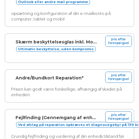
Outlook eller andre mail programme
opsætning og konfiguration af din e-mailkonto på
computer, tablet og mobil
pris efter
Skærm beskyttelsesglas inkl. Montering
forespørgsel
Ultimativ beskyttelse, uden kompromis
pris efter
Andre/Bundkort Reparation*
forespørgsel
Prisen kan godt være forskellige, afhængig af skader på
enheden.
pris efter
Fejlfinding (Gennemgang af enhed)
forespørgsel
Ved afslag på reparation opkræves et diagnosegebyr på 199 kr
Grundig fejlfinding og vurdering af din enheds tilstand før