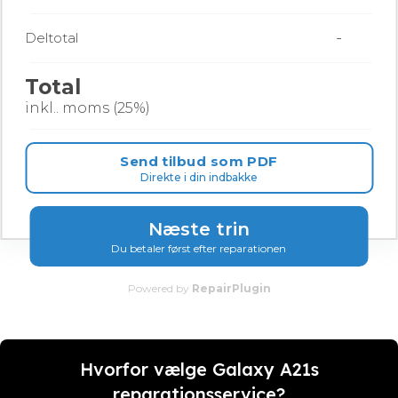
-
Deltotal
Total
inkl.. moms (25%)
Send tilbud som PDF
Direkte i din indbakke
Næste trin
Du betaler først efter reparationen
Powered by
RepairPlugin
Hvorfor vælge Galaxy A21s
reparationsservice?