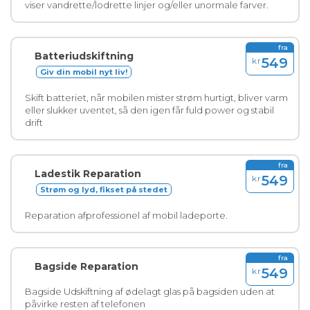
viser vandrette/lodrette linjer og/eller unormale farver.
fra
Batteriudskiftning
549
kr
Giv din mobil nyt liv!
Skift batteriet, når mobilen mister strøm hurtigt, bliver varm
eller slukker uventet, så den igen får fuld power og stabil
drift
fra
Ladestik Reparation
549
kr
Strøm og lyd, fikset på stedet
Reparation afprofessionel af mobil ladeporte.
fra
Bagside Reparation
549
kr
Bagside Udskiftning af ødelagt glas på bagsiden uden at
påvirke resten af telefonen