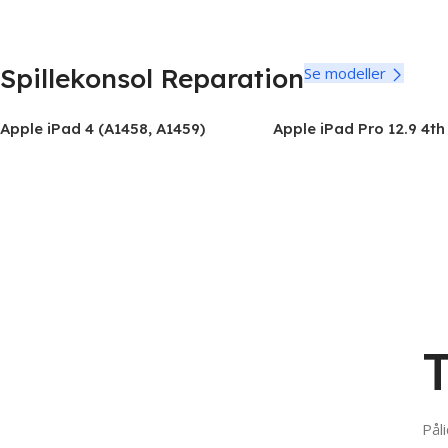
Spillekonsol Reparation
Se modeller
Apple iPad 4 (A1458, A1459)
Apple iPad Pro 12.9 4t
(2020) A2069, A2232, A
Påli