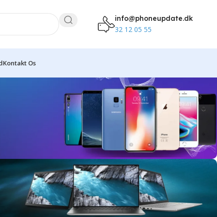
info@phoneupdate.dk
32 12 05 55
d
Kontakt Os
ration
Samsung-telefoner,
og pålidelighed.