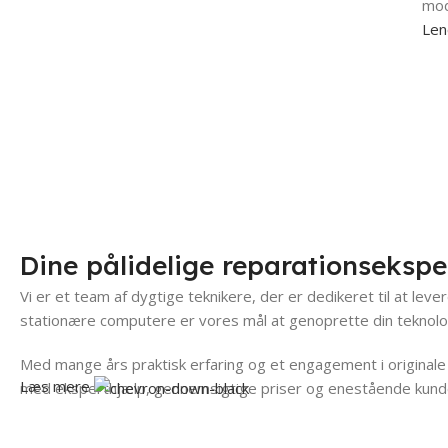
mod
Len
Xiaomi Redmi
Bærbar 
Med originale dele
Hurtig. Pålid
Se modeller
Se modeller
Dine pålidelige reparationsekspe
Vi er et team af dygtige teknikere, der er dedikeret til at le
stationære computere er vores mål at genoprette din teknologi
Med mange års praktisk erfaring og et engagement i originale r
Læs mere
med eksperthjælp, gennemsigtige priser og enestående kundese