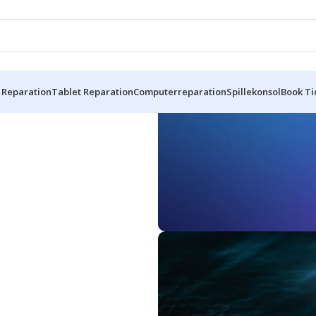
 Reparation
Tablet Reparation
Computerreparation
Spillekonsol
Book Ti
ice
Samsung Repa
Ekspert hurtig reparation af 
der sikrer problemfri ydeevne 