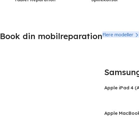
Book din mobilreparation
Flere modeller
Samsung
Samsung Reparationer
Apple iPad 4 (
Alle modeller repareret
Samsung
Apple MacBook 
– 2024