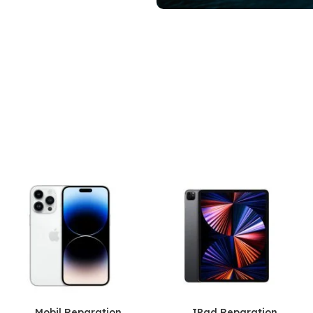
Udforsk nu
Bærbar computer
Hurtig reparation af bærba
Se detaljer
Mobil Reparation
IPad Reparation