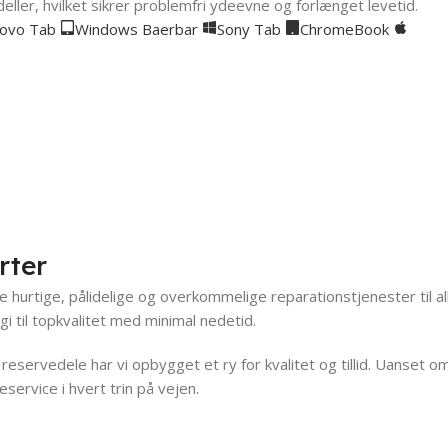
eller, hvilket sikrer problemfri ydeevne og forlænget levetid.
ovo Tab
Windows Baerbar
Sony Tab
ChromeBook
computer
Google Pixel
elig.
Ekspert Pixel-service
Se modeller
rter
vere hurtige, pålidelige og overkommelige reparationstjenester til
 til topkvalitet med minimal nedetid.
eservedele har vi opbygget et ry for kvalitet og tillid. Uanset o
rvice i hvert trin på vejen.