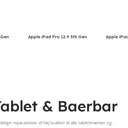
h Gen
Apple iPad Pro 12.9 5th Gen
Apple iPad
2229
(2021) A2378,A2461
(2022) A27
A2436
Tablet & Baerbar
delige reparationer af høj kvalitet til alle tabletmærker og -