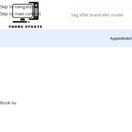
Skip to navigation
Skip to main content
Apple
Mobil
Pålidelig reparationsserv
for mobiltelefoner
Vi tilbyder ekspertreparationer af alle smartphone
-modeller og sikrer hurtig ekspeditionstid og varig
kvalitet. Fra revnede skærme til batteriproblemer
gendanner vi din telefon til ny stand.
Book nu