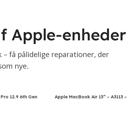
f Apple-enheder
 – få pålidelige reparationer, der
som nye.
 Pro 12.9 6th Gen
Apple MacBook Air 13” – A3113 –
64, A2437, A2766,
2024