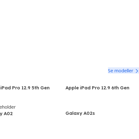
Se modeller
iPad Pro 12.9 5th Gen
Apple iPad Pro 12.9 6th Gen
) A2378,A2461
(2022) A2764, A2437, A2766,
A2436
Galaxy A02s
y A02