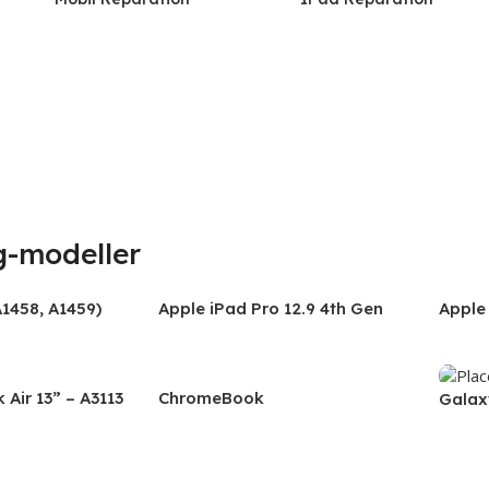
-modeller
A1458, A1459)
Apple iPad Pro 12.9 4th Gen
Apple 
(2020) A2069, A2232, A2229
(2021
Air 13” – A3113
ChromeBook
Galax