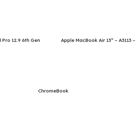
 Pro 12.9 6th Gen
Apple MacBook Air 13” – A3113 –
64, A2437, A2766,
2024
ChromeBook